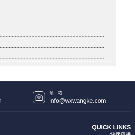
邮 箱
n
info@wxwangke.com
QUICK LINKS
快速链接